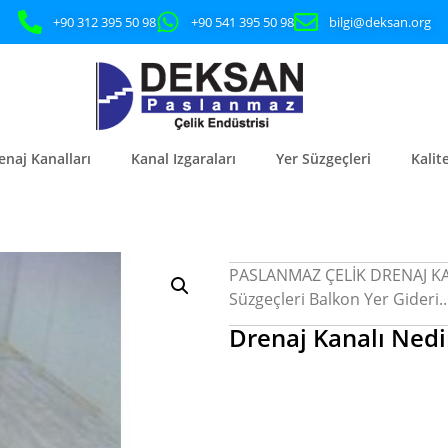
+90 312 395 50 98
+90 541 395 50 98
bilgi@deksan.org
enaj Kanalları
Kanal Izgaraları
Yer Süzgeçleri
Kalit
PASLANMAZ ÇELİK DRENAJ KANA
Süzgeçleri Balkon Yer Gideri..
Drenaj Kanalı Nedi